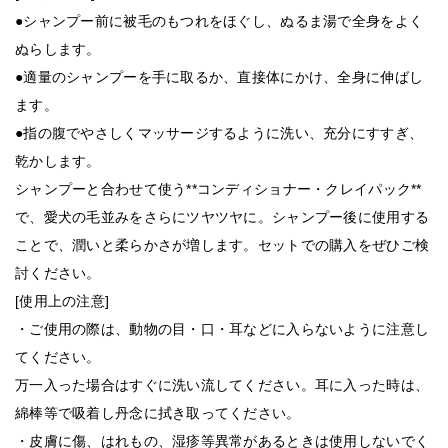
●シャンプー前に被毛のもつれをほぐし、ぬるま湯で全身をよく
ぬらします。
●適量のシャンプーを手に取るか、直接体にかけ、全身に伸ばし
ます。
●指の腹でやさしくマッサージするように洗い、充分にすすぎ、
乾かします。
シャンプーと合わせて使う**コンディショナー・クレイパック**
で、愛犬の毛並みをさらにツヤツヤに。シャンプー後に使用する
ことで、潤いと柔らかさが増します。セットでの購入をぜひご検
討ください。
[使用上の注意]
・ご使用の際は、動物の目・口・耳などに入らないように注意し
てください。
万一入った場合はすぐに洗い流してください。耳に入った時は、
綿棒等で吸着し丹念に拭き取ってください。
・皮膚に傷、はれもの、湿疹等異常があるときは使用しないでく