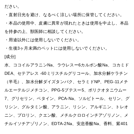
ださい。
・直射日光を避け、なるべく涼しい場所に保管してください。
・本品の使用中、皮膚に異常が現れたときは使用を中止し、本品
を持参の上、獣医師に相談してください。
・用途以外には使用しないでください。
・生後3ヶ月未満のペットには使用しないでください。
[成分]
水、ココイルアラニンNa、ラウレスー6カルボン酸Na、コカミド
DEA、セテアレス -60ミリスチルグリコール、加水分解ケラチン
（半毛）、加水分解ダイズタンパク、セラミドNP、PEG-11メチ
ルエーテルジメチコン、PPG-5ブテスー5、ポリクオタニウムー
7、グリセリン、ベタイン、PCA-Na、ソルビトール、セリン、グ
リシン、グルタミン酸、アラニン、リシン、アルギニン、トレオ
ニン、プロリン、クエン酸、メチルクロロインチアゾリノン、メ
チルイソチアゾリノン、EDTA-2Na、安息香酸Na、香料、紫401